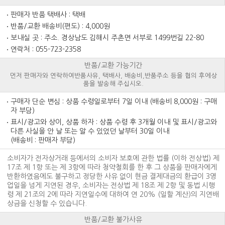
판매자 반품 택배사 : 택배
반품/교환 배송비(편도) : 4,000원
보내실 곳 : 주소. 경상남도 김해시 주촌면 서부로 1499번길 22-80
연락처 : 055-723-2358
반품/교환 가능기간
먼저 판매자와 연락하여
반품사유, 택배사, 배송비,
반품주소 등을 협의 후에
상
품을 발송해 주십시오.
구매자 단순 변심 : 상품 수령일로부터 7일 이내 (배송비 8,000원 : 구매
자 부담)
표시/광고와 상이, 상품 하자 : 상품 수령 후 3개월 이내 및 표시/광고와
다른 사실을 안 날 또는 알 수 있었던 날부터 30일 이내
(배송비 : 판매자 부담)
소비자가 전자상거래 등에서의 소비자 보호에 관한 법률 (이하 전상법) 제
17조 제 1항 또는 제 3항에 따라 청약철회를 한 후 그 상품을 판매자에게
반환하였음에도 불구하고 정당한 사유 없이 현금 결제대금의 환급이 3영
업일을 넘게 지연된 경우, 소비자는 전상법 제 18조 제 2항 및 동법 시행
령 제 21조의 2에 따라 지연일수에 대하여 연 20% (일할 계산)의 지연배
상금을 신청할 수 있습니다.
반품/교환 불가사유